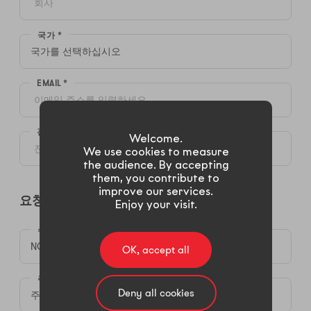
국가 *
EMAIL *
전화번호 (모바일 또는 유선)
Welcome.
We use cookies to measure
the audience. By accepting
them, you contribute to
improve our services.
요청사항
Enjoy your visit.
수신 *
OK, accept all
주제 *
Deny all cookies