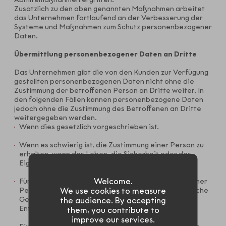
Zusätzlich zu den oben genannten Maßnahmen arbeitet
das Unternehmen fortlaufend an der Verbesserung der
Systeme und Maßnahmen zum Schutz personenbezogener
Daten.
Übermittlung personenbezogener Daten an Dritte
Das Unternehmen gibt die von den Kunden zur Verfügung
gestellten personenbezogenen Daten nicht ohne die
Zustimmung der betroffenen Person an Dritte weiter. In
den folgenden Fällen können personenbezogene Daten
jedoch ohne die Zustimmung des Betroffenen an Dritte
weitergegeben werden.
Wenn dies gesetzlich vorgeschrieben ist.
Wenn es schwierig ist, die Zustimmung einer Person zu
erhalten, wenn das Leben, die Sicherheit oder das
Eigentum von Menschen bedroht ist.
Welcome.
Für den Fall, dass es schwierig ist, die Zustimmung einer
Person zu erhalten, wenn es darum geht, die öffentliche
We use cookies to measure
Gesundheit zu verbessern oder die gesunde
the audience. By accepting
Entwicklung von Kindern zu fördern.
them, you contribute to
improve our services.