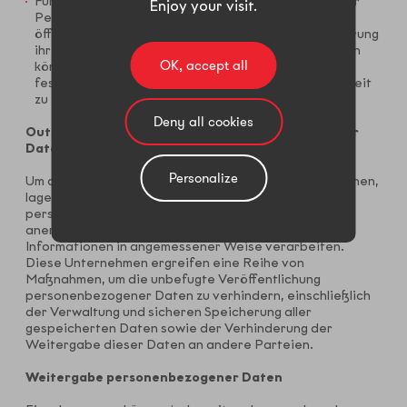
Für den Fall, dass die Einholung der Zustimmung einer
Enjoy your visit.
Person die nationalen Behörden, die lokalen
öffentlichen Einrichtungen und die mit der Durchführung
ihrer Tätigkeiten beauftragten Stellen daran hindern
OK, accept all
könnte, die für die Erfüllung ihrer gesetzlich
festgelegten Aufgaben erforderliche Zusammenarbeit
zu erlangen.
Deny all cookies
Outsourcing der Verarbeitung personenbezogener
Daten
Personalize
Um den Kunden einen besseren Service bieten zu können,
lagert das Unternehmen manchmal die Verarbeitung
personenbezogener Daten aus. Es werden nur
anerkannte Unternehmen ausgewählt, die diese
Informationen in angemessener Weise verarbeiten.
Diese Unternehmen ergreifen eine Reihe von
Maßnahmen, um die unbefugte Veröffentlichung
personenbezogener Daten zu verhindern, einschließlich
der Verwaltung und sicheren Speicherung aller
gespeicherten Daten sowie der Verhinderung der
Weitergabe dieser Daten an andere Parteien.
Weitergabe personenbezogener Daten